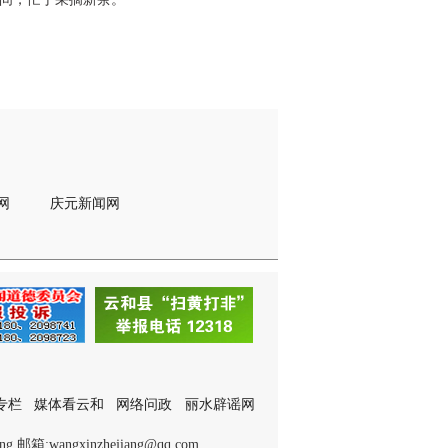
网
庆元新闻网
专栏
媒体看云和
网络问政
丽水辟谣网
箱:wangxinzhejiang@qq.com