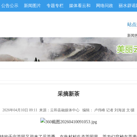
公告公示
新闻图片
专题专栏
媒体看云和
网络问政
丽水辟谣
站点
新闻热线
采摘新茶
2026年04月10日 09:11 来源：
云和县融媒体中心
编辑： 卢伟峰 记者 刘海波 文/摄
镇的千亩茶园又迎来了采茶季，在朱村村生态茶园里，茶农们穿梭在茶垄