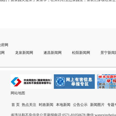
政府网
闻网
龙泉新闻网
遂昌新闻网
松阳新闻网
景宁新闻
网站地图
首 页
热点关注
时政新闻
本地新闻
公告公示
新闻图片
专题
省违法和不良信息公开举报电话:0571-81050678 微信:wangxinzhejiang 邮