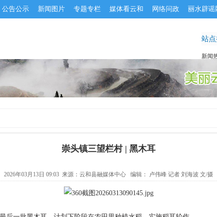
公告公示
新闻图片
专题专栏
媒体看云和
网络问政
丽水辟谣
站点
新闻热线
崇头镇三望栏村 | 黑木耳
2026年03月13日 09:03 来源：
云和县融媒体中心
编辑： 卢伟峰 记者 刘海波 文/摄
最后一批黑木耳，计划下阶段在农田里种植水稻，实施稻耳轮作。