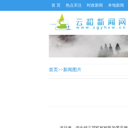
首 页
热点关注
时政新闻
本地新闻
首页
>>
新闻图片
连日来，崇头镇三望栏村村民加紧采摘