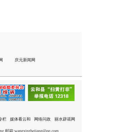
网
庆元新闻网
专栏
媒体看云和
网络问政
丽水辟谣网
箱:wangxinzhejiang@qq.com