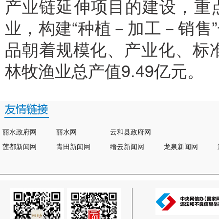
产业链延伸项目的建设，重
业，构建“种植－加工－销售
品朝着规模化、产业化、标准
林牧渔业总产值9.49亿元。
丽水政府网
丽水网
云和县政府网
莲都新闻网
青田新闻网
缙云新闻网
龙泉新闻网