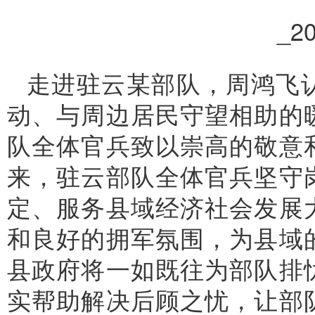
走进驻云某部队，周鸿飞
动、与周边居民守望相助的
队全体官兵致以崇高的敬意
来，驻云部队全体官兵坚守
定、服务县域经济社会发展
和良好的拥军氛围，为县域
县政府将一如既往为部队排
实帮助解决后顾之忧，让部