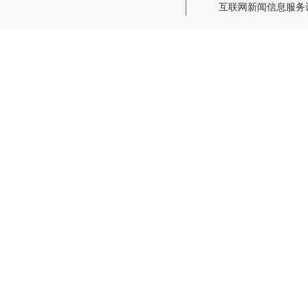
互联网新闻信息服务许可证