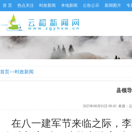
首 页
热点关注
时政新闻
本地新闻
公告公示
新闻图片
专
首页
>>
时政新闻
县领导
2025年08月01日 09:43 来源：
在八一建军节来临之际，李