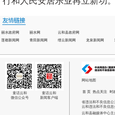
丽水政府网
丽水网
云和县政府网
莲都新闻网
青田新闻网
缙云新闻网
龙泉新闻网
网站地图
首 页
热点关注
时
童话云和
童话云和
微信公众号
新闻客户端
省违法和不良信息公开举报电话:
云和违法和不良信息公开举报电话
云和县融媒体中心主