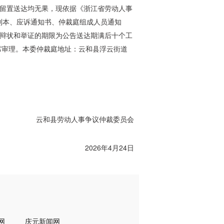
留置送达均无果，现依据《浙江省劳动人事
副本、应诉通知书、仲裁庭组成人员通知
辩状和举证的期限为公告送达期满后十个工
缺席审理。本委仲裁庭地址：云和县浮云街道
云和县劳动人事争议仲裁委员会
2026年4月24日
网
庆元新闻网