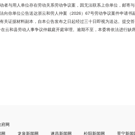
动者与用人单位存在劳动关系劳动争议案，因无法联系上你单位，邮寄与
法向你单位公告送达浙云和劳人仲案（2026）67号劳动争议案件申请书
有关证据材料副本，自本公告发布之日起经过三十日即视为送达。提交答
时30分在云和县劳动人事争议仲裁庭开庭审理。逾期不至，本委将依法进行
政府网
闻网
龙泉新闻网
遂昌新闻网
松阳新闻网
景宁新闻